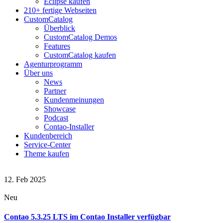
Eclipse kaufen
210+ fertige Webseiten
CustomCatalog
Überblick
CustomCatalog Demos
Features
CustomCatalog kaufen
Agenturprogramm
Über uns
News
Partner
Kundenmeinungen
Showcase
Podcast
Contao-Installer
Kundenbereich
Service-Center
Theme kaufen
12. Feb 2025
Neu
Contao 5.3.25 LTS im Contao Installer verfügbar