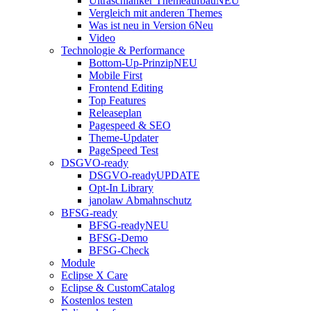
Ultraschlanker Themeaufbau
NEU
Vergleich mit anderen Themes
Was ist neu in Version 6
Neu
Video
Technologie & Performance
Bottom-Up-Prinzip
NEU
Mobile First
Frontend Editing
Top Features
Releaseplan
Pagespeed & SEO
Theme-Updater
PageSpeed Test
DSGVO-ready
DSGVO-ready
UPDATE
Opt-In Library
janolaw Abmahnschutz
BFSG-ready
BFSG-ready
NEU
BFSG-Demo
BFSG-Check
Module
Eclipse X Care
Eclipse & CustomCatalog
Kostenlos testen