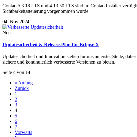
Contao 5.3.18 LTS und 4.13.50 LTS sind im Contao Installer verfügba
Sichtbarkeitssteuerung vorgenommen wurde.
04. Nov 2024
Neu
Updatesicherheit & Release-Plan für Eclipse X
Updatesicherheit und Innovation stehen für uns an erster Stelle, dah
sichere und kontinuierlich verbesserte Versionen zu bieten.
Seite 4 von 14
« Anfang
Zurück
1
2
3
4
5
6
7
Vorwärts